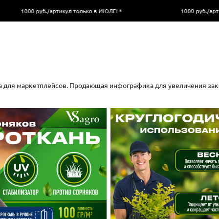
./артикул только в ИЮЛЕ! *
1000 руб./артикул только в И
 для маркетплейсов. Продающая инфографика для увеличения зак